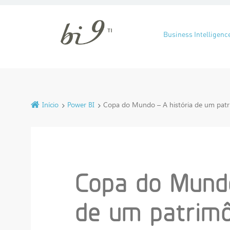
Pular para o cont
Business Intelligenc
Início
Power BI
Copa do Mundo – A história de um pat
Copa do Mundo
de um patrimô