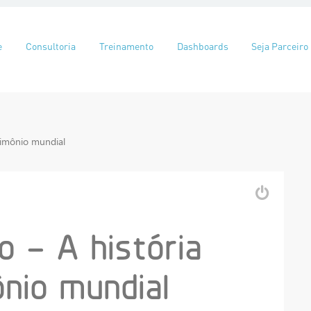
eúdo
e
Consultoria
Treinamento
Dashboards
Seja Parceiro
rimônio mundial
 – A história
nio mundial