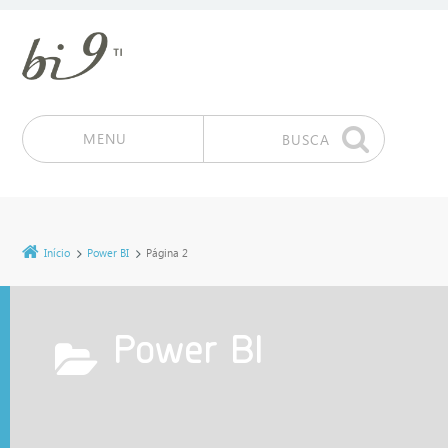
MENU
BUSCA
Pular para o conteúdo
Início
Power BI
Página 2
Power BI