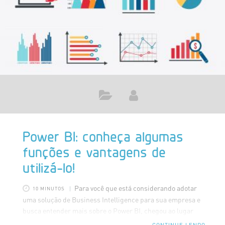
página”. Para este exemplo, criaremos uma tabela
contendo todos os
Power BI: conheça algumas
funções e vantagens de
utilizá-lo!
Para você que está considerando adotar
10 MINUTOS
uma solução de Business Intelligence para sua empresa e
busca entender mais sobre o Power BI, chegou ao lugar
certo. A princípio você deve conhecer algumas