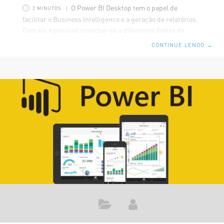
O Power BI Desktop tem o papel de
2 MINUTOS
facilitar o Business Intelligence e a geração de relatórios.
Com ele é possível conectar-se a diferentes fontes de
dados e também importar relatórios existentes em uma
CONTINUE LENDO
→
unidade local, por exemplo. No processo de importação de
dados, o arquivo permanece na unidade local, mas um
novo conjunto de dados é criado no site do Power BI e os
mesmos são carregados em um outro conjunto de dados.
Se houver relatórios nesse arquivo, eles também poderão