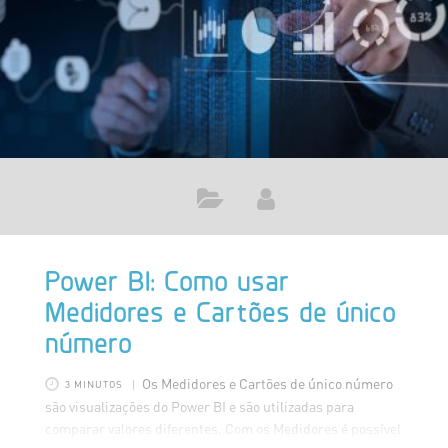
diversas formas de obtenção de dados por meio
Power BI: Como usar
Medidores e Cartões de único
número
Os Medidores e Cartões de único número
3 MINUTOS
são visualizações do Power BI e são utilizadas para
comparar valores diferentes. Com os Medidores é possível