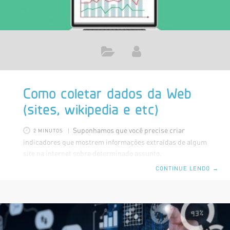
Como coletar dados da Web
(sites, wikipedia e etc)
Suponhamos que você precise criar
2 MINUTOS
indicadores que mostrem informações extraídas de algum
site na internet sobre determinado assunto.
Provavelmente você copiaria esses dados, importaria em
CONTINUE LENDO
→
uma ferramenta semelhante ao Excel, e depois montaria
seu indicador para representar os dados, certo? Sabemos
que essa forma não está errada e é de fato o caminho mais
comum. Porém, existe uma forma mais prática e eficiente
quando se trata do Power BI. O Power BI Desktop fornece