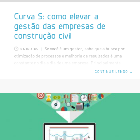
Curva S: como elevar a
gestão das empresas de
construção civil
Se você é um gestor, sabe que a busca por
5 MINUTOS
otimização de processos e melhoria de resultados é uma
constante no dia a dia de uma empresa. Principalmente
em tempos de crise econômica no país, é preciso agir
CONTINUE LENDO
→
estrategicamente adotando maneiras de reduzir custos e
aumentar a produtividade para conseguir contornar
momentos de recessão econômica. Existem diversos
sistemas de gestão de projetos, mas a Curva S é um
recurso que tem sido muito bem aceito entre os gestores
na área da engenharia