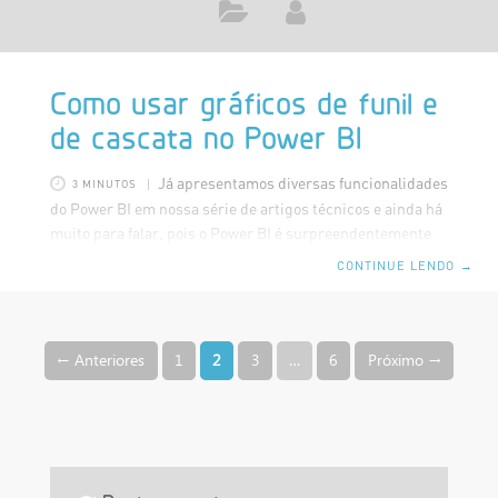
Como usar gráficos de funil e
de cascata no Power BI
Já apresentamos diversas funcionalidades
3 MINUTOS
do Power BI em nossa série de artigos técnicos e ainda há
muito para falar, pois o Power BI é surpreendentemente
versátil. Dessa vez, mostraremos como usar gráficos de
CONTINUE LENDO
→
funil e de cascata no Power BI, um recurso apropriado
para quem deseja mensurar e comparar o desempenho de
uma variável ao longo do tempo. Esses gráficos podem
Paginação de posts
apresentar informações em diversos níveis possibilitando
← Anteriores
1
2
3
…
6
Próximo →
ao usuário identificar gargalos e oportunidades em seu
negócio. Gráfico de cascata O gráfico de