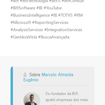
#Bi9 #Bi9Tecnologia #Bi9TI #Bi9Consult
#Bi9Software #BI #YouTube
#BusinessIntelligence #BI #TOTVS #RM
#Microsoft #ReportingServices
#AnalysisServices #IntegrationServices
#GestãoàVista #BuscaAvançada
Sobre
Marcelo Almeida
Eugênio
Co-fundador da Bi9,
ajudei empresas dos mais