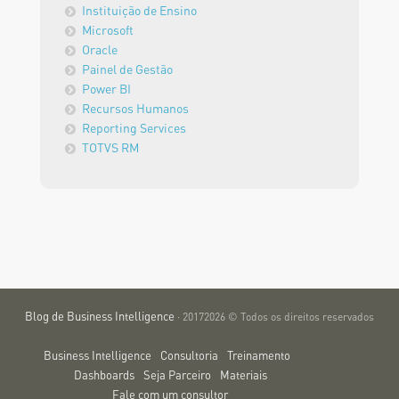
Instituição de Ensino
Microsoft
Oracle
Painel de Gestão
Power BI
Recursos Humanos
Reporting Services
TOTVS RM
Blog de Business Intelligence
· 20172026 © Todos os direitos reservados
Business Intelligence
Consultoria
Treinamento
Dashboards
Seja Parceiro
Materiais
Fale com um consultor