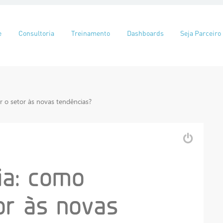
eúdo
e
Consultoria
Treinamento
Dashboards
Seja Parceiro
r o setor às novas tendências?
ia: como
or às novas