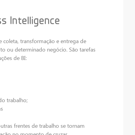
s Intelligence
e coleta, transformação e entrega de
to ou determinado negócio. São tarefas
ções de BI:
do trabalho;
as
utras frentes de trabalho se tornam
retação no momento de cruzar